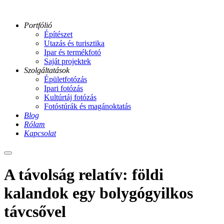
Portfólió
Építészet
Utazás és turisztika
Ipar és termékfotó
Saját projektek
Szolgáltatások
Épületfotózás
Ipari fotózás
Kultúrtáj fotózás
Fotóstúrák és magánoktatás
Blog
Rólam
Kapcsolat
Main
menu
A távolság relatív: földi
kalandok egy bolygógyilkos
távcsővel