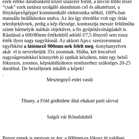
ezek értéke darabonként közel százezer forint, a távcső többi része
“csak” ezek tartásra szolgáló alumínium cső és alkatrészei, a
fényképezőgéppel kommunikáló elektronika nélkül, 100%-ban
manuális beállításokra utalva. Az ára így töredéke volt egy óriás
teleobjektívnek, pedig a kép élessége, kontrasztja messze felülmúlta
szinte bármelyik márkás objektívet, a fix gyújtótávolságúakét is.
Ráadásul a 600/80mm értékekből adódó f/7,5 fényerő sem rossz
érték ilyen nagy nagyításnál. Az akkori Aps-c szenzorommal
egyébként
a látómező 900mm-nek felelt meg
-konyhanyelven
akár el is nevezhetjük 35x zoomnak. Hiába, két lencsével
nagyságrendekkel könnyebb jó optikát készíteni, mint egy belső
fókuszos, zoomos, képstabilizátoros rendszerhez szükséges 20-25
darabbal. De beszéljenek inkább a képek!
.
Mesztegnyő erdei vasút
Tihany, a Föld gödbülete által eltakart parti sávval
Salgói vár Rónafaluból
Persze ennek is megvan az ára: a 600mm-es fókusz itt valóban