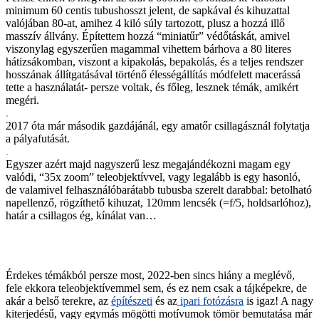
minimum 60 centis tubushosszt jelent, de sapkával és kihuzattal
valójában 80-at, amihez 4 kiló súly tartozott, plusz a hozzá illő
masszív állvány. Építettem hozzá “miniatűr” védőtáskát, amivel
viszonylag egyszerűen magammal vihettem bárhova a 80 literes
hátizsákomban, viszont a kipakolás, bepakolás, és a teljes rendszer
hosszának állítgatásával történő élességállítás módfelett macerássá
tette a használatát- persze voltak, és főleg, lesznek témák, amikért
megéri.
.
2017 óta már második gazdájánál, egy amatőr csillagásznál folytatja
a pályafutását.
.
Egyszer azért majd nagyszerű lesz megajándékozni magam egy
valódi, “35x zoom” teleobjektívvel, vagy legalább is egy hasonló,
de valamivel felhasználóbarátabb tubusba szerelt darabbal: betolható
napellenző, rögzíthető kihuzat, 120mm lencsék (=f/5, holdsarlóhoz),
határ a csillagos ég, kínálat van…
Érdekes témákból persze most, 2022-ben sincs hiány a meglévő,
fele ekkora teleobjektívemmel sem, és ez nem csak a tájképekre, de
akár a belső terekre, az
építészeti
és az
ipari fotózásra
is igaz! A nagy
kiterjedésű, vagy egymás mögötti motívumok tömör bemutatása már