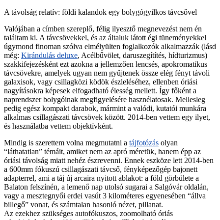
A távolság relatív: földi kalandok egy bolygógyilkos távcsővel
Valójában a címben szereplő, félig ilyesztő megnevezést nem én
találtam ki. A távcsövekkel, és az általuk látott égi tüneményekkel
úgymond finoman szólva elmélyülten foglalkozók alkalmazzák (lásd
még:
Kirándulás deluxe
, Acélbűvölet, daruszegítítés, hídturizmus)
szakkifejezésként ezt azokna a jellemzően lencsés, apokromatikus
távcsövekre, amelyek ugyan nem gyűjtenek össze elég fényt távoli
galaxisok, vagy csillagközi ködök észleléséhez, ellenben óriási
nagyításokra képesek elfogadható élesség mellett. Így főként a
naprendszer bolygóinak megfigyelésére hasznélatosak. Mellesleg
pedig egész kompakt darabok, mármint a valódi, kutatói munkára
alkalmas csillagászati távcsövek között. 2014-ben vettem egy ilyet,
és használatba vettem objektívként.
Mindig is szerettem volna megmutatni a
tájfotózás
olyan
“láthatatlan” témáit, amiket nem az apró méretük, hanem épp az
óriási távolság miatt nehéz észrevenni. Ennek eszköze lett 2014-ben
a 600mm fókuszú csillagászati távcső, fényképezőgép bajonett
adapterrel, ami a táj új arcaira nyitott ablakot: a föld görbülete a
Balaton felszínén, a lemenő nap utolsó sugarai a Salgóvár oldalán,
vagy a mesztegnyői erdei vasút 3 kilométeres egyenesében “állva
billegő” vonat, és számtalan hasonló nézet, pillanat.
Az ezekhez szükséges autofókuszos, zoomolható óriás