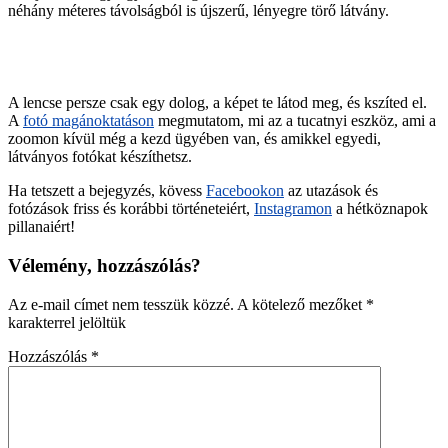
néhány méteres távolságból is újszerű, lényegre törő látvány.
A lencse persze csak egy dolog, a képet te látod meg, és kszíted el.
A
fotó magánoktatáson
megmutatom, mi az a tucatnyi eszköz, ami a
zoomon kívül még a kezd ügyében van, és amikkel egyedi,
látványos fotókat készíthetsz.
Ha tetszett a bejegyzés, kövess
Facebookon
az utazások és
fotózások friss és korábbi történeteiért,
Instagramon
a hétköznapok
pillanaiért!
Vélemény, hozzászólás?
Az e-mail címet nem tesszük közzé.
A kötelező mezőket
*
karakterrel jelöltük
Hozzászólás
*