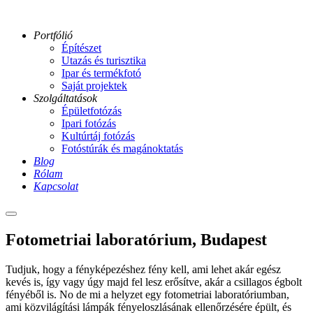
Portfólió
Építészet
Utazás és turisztika
Ipar és termékfotó
Saját projektek
Szolgáltatások
Épületfotózás
Ipari fotózás
Kultúrtáj fotózás
Fotóstúrák és magánoktatás
Blog
Rólam
Kapcsolat
Main
menu
L-
Fotometriai laboratórium, Budapest
099-
tungstram-
Tudjuk, hogy a fényképezéshez fény kell, ami lehet akár egész
GA
kevés is, így vagy úgy majd fel lesz erősítve, akár a csillagos égbolt
l-
fényéből is. No de mi a helyzet egy fotometriai laboratóriumban,
021-
ami közvilágítási lámpák fényeloszlásának ellenőrzésére épült, és
tungstram-