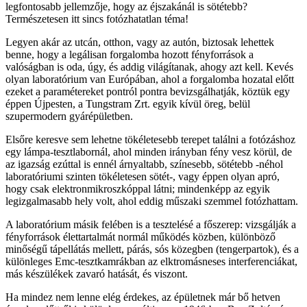
legfontosabb jellemzője, hogy az éjszakánál is sötétebb?
GA
Természetesen itt sincs fotózhatatlan téma!
T-
conformiticslab-
Legyen akár az utcán, otthon, vagy az autón, biztosak lehettek
15
benne, hogy a legálisan forgalomba hozott fényforrások a
L-
valóságban is oda, úgy, és addig világítanak, ahogy azt kell. Kevés
044-
olyan laboratórium van Európában, ahol a forgalomba hozatal előtt
tungstram-
ezeket a paramétereket pontról pontra bevizsgálhatják, köztük egy
GA
éppen Újpesten, a Tungstram Zrt. egyik kívül öreg, belül
L-
szupermodern gyárépületben.
-
tungstram-
Elsőre keresve sem lehetne tökéletesebb terepet találni a fotózáshoz
GA
egy lámpa-tesztlabornál, ahol minden irányban fény vesz körül, de
l-
az igazság ezúttal is ennél árnyaltabb, színesebb, sötétebb -néhol
066-
laboratóriumi szinten tökéletesen sötét-, vagy éppen olyan apró,
tungstram-
hogy csak elektronmikroszkóppal látni; mindenképp az egyik
ga
legizgalmasabb hely volt, ahol eddig műszaki szemmel fotózhattam.
L-
036-
A laboratórium másik felében is a tesztelésé a főszerep: vizsgálják a
tungstram-
fényforrások élettartalmát normál működés közben, különböző
GA
minőségű tápellátás mellett, párás, sós közegben (tengerpartok), és a
0L-
különleges Emc-tesztkamrákban az elktromásneses interferenciákat,
jul-
más készülékek zavaró hatását, és viszont.
9-
10
Ha mindez nem lenne elég érdekes, az épületnek már bő hetven
086-