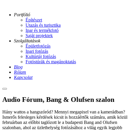
Portfólió
Építészet
Utazás és turisztika
Ipar és termékfotó
Saját projektek
Szolgáltatások
Épületfotózás
Ipari fotózás
Kultúrtáj fotózás
Fotóstúrák és magánoktatás
Blog
Rólam
Kapcsolat
Main
menu
audio-
Audio Fórum, Bang & Olufsen szalon
forum-
5-
Hány wattos a hangszóród? Mennyi megapixel van a kamerádban?
ga
Ismerős felesleges kérdések kicsit is hozzáértők számára, amik közül
audio-
februárban az előbbi taglózott le a budapesti Bang and Olufsen
forum-
szalonban, ahol az üzlethelység fotózásához a világ egyik legjobb
11-