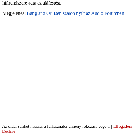
hifirendszere adta az aláfestést.
ga
audio-
Megjelenés:
Bang and Olufsen szalon nyílt az Audio Forumban
forum-
19-
ga
audio-
forum-
22-
ga
audio-
forum-
30-
ga
audio-
forum-
41-
ga
audio-
forum-
46-
ga
audio-
forum-
Az oldal sütiket használ a felhasználói élmény fokozása végett.
|
Elfogadom
|
60-
Decline
ga