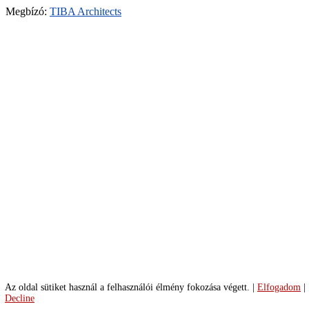
09-
Megbízó:
TIBA Architects
liget-
auditorium-
15-
ga
2023-
09-
liget-
auditorium-
55-
ga
2023-
09-
liget-
auditorium-
51-
ga
2023-
09-
liget-
auditorium-
48-
ga
Az oldal sütiket használ a felhasználói élmény fokozása végett.
|
Elfogadom
|
2023-
Decline
09-