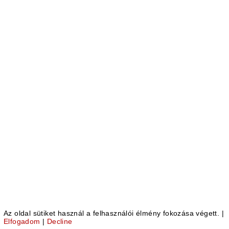
dimenziós mozival.
205-
bukfurdo-
tourinform-
Megbízó:
Magyar Kastélyprogram Kft
.
ga
201-
bukfurdo-
tourinform-
ga
202-
bukfurdo-
tourinform-
ga
203-
bukfurdo-
Az oldal sütiket használ a felhasználói élmény fokozása végett.
|
tourinform-
Elfogadom
|
Decline
ga