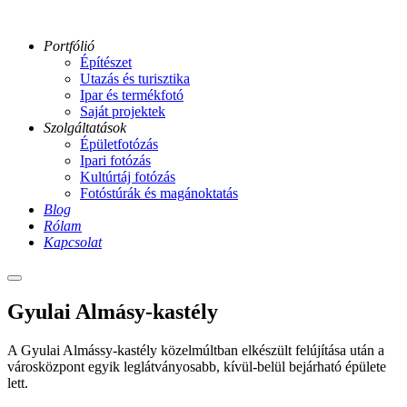
Portfólió
Építészet
Utazás és turisztika
Ipar és termékfotó
Saját projektek
Szolgáltatások
Épületfotózás
Ipari fotózás
Kultúrtáj fotózás
Fotóstúrák és magánoktatás
Blog
Rólam
Kapcsolat
Main
menu
Gyulai
Gyulai Almásy-kastély
kastély,
főhomlokzat,
A Gyulai Almássy-kastély közelmúltban elkészült felújítása után a
A
városközpont egyik leglátványosabb, kívül-belül bejárható épülete
gyulai
lett.
vár
a