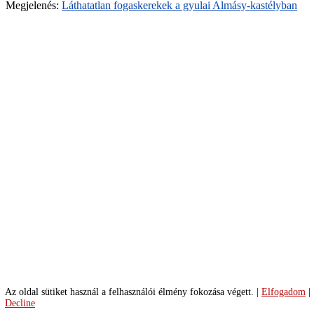
Megjelenés:
Láthatatlan fogaskerekek a gyulai Almásy-kastélyban
kastély
teraszáról
Gyulai
kastély,
helytörténeti
kiállítás
Gyulai
kastély,
díszterem
Gyulai
kastély,
helytörténeti
kiállítás
Gyulai
kastély,
látogatóközpont
Gyulai
kastély,
főhomlokzat,
Gyulai
kastély,
helytörténeti
kiállítás
Az oldal sütiket használ a felhasználói élmény fokozása végett.
|
Elfogadom
|
Gyulai
Decline
kastély,