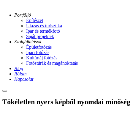
Portfólió
Építészet
Utazás és turisztika
Ipar és termékfotó
Saját projektek
Szolgáltatások
Épületfotózás
Ipari fotózás
Kultúrtáj fotózás
Fotóstúrák és magánoktatás
Blog
Rólam
Kapcsolat
Main
menu
01-
Tökéletlen nyers képből nyomdai minőség
raw
03-
lokoshazi-
kastely-
ga
05-