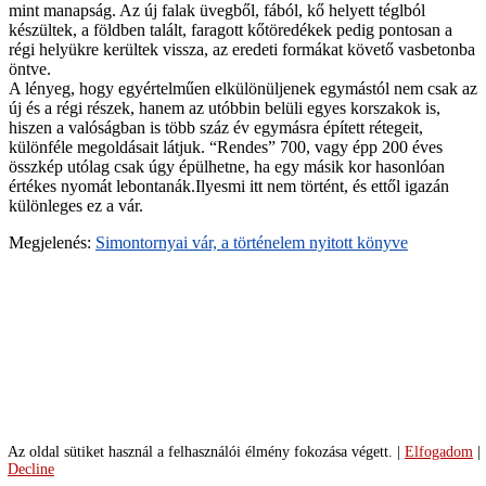
mint manapság. Az új falak üvegből, fából, kő helyett téglból
FOTO-
készültek, a földben talált, faragott kőtöredékek pedig pontosan a
Gulyas-
régi helyükre kerültek vissza, az eredeti formákat követő vasbetonba
Attila
öntve.
23-
A lényeg, hogy egyértelműen elkülönüljenek egymástól nem csak az
simontornyai-
új és a régi részek, hanem az utóbbin belüli egyes korszakok is,
var-
hiszen a valóságban is több száz év egymásra épített rétegeit,
ga
különféle megoldásait látjuk. “Rendes” 700, vagy épp 200 éves
24-
összkép utólag csak úgy épülhetne, ha egy másik kor hasonlóan
simontornyai-
értékes nyomát lebontanák.Ilyesmi itt nem történt, és ettől igazán
var-
különleges ez a vár.
ga
25-
Megjelenés:
Simontornyai vár, a történelem nyitott könyve
mennyezet-
18xx-
FOTO-
Gulyas-
Attila
26-
simontornyai-
var-
ga
28-
maj-
Az oldal sütiket használ a felhasználói élmény fokozása végett.
|
Elfogadom
|
27
Decline
116-