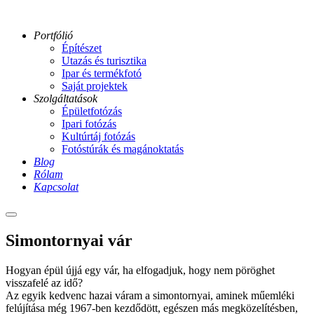
Portfólió
Építészet
Utazás és turisztika
Ipar és termékfotó
Saját projektek
Szolgáltatások
Épületfotózás
Ipari fotózás
Kultúrtáj fotózás
Fotóstúrák és magánoktatás
Blog
Rólam
Kapcsolat
Main
menu
04-
Simontornyai vár
simontornyai-
var-
Hogyan épül újjá egy vár, ha elfogadjuk, hogy nem pöröghet
ga
visszafelé az idő?
08-
Az egyik kedvenc hazai váram a simontornyai, aminek műemléki
simontornya-
felújítása még 1967-ben kezdődött, egészen más megközelítésben,
var-