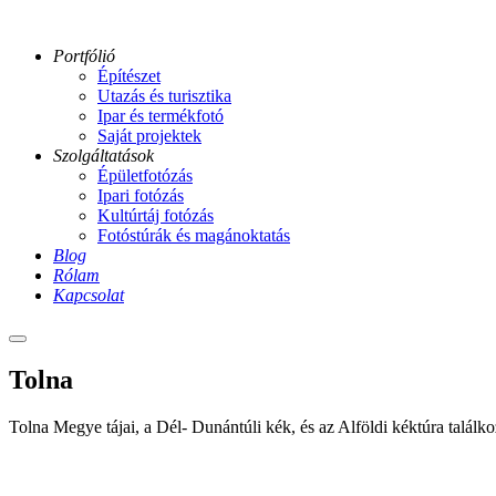
Portfólió
Építészet
Utazás és turisztika
Ipar és termékfotó
Saját projektek
Szolgáltatások
Épületfotózás
Ipari fotózás
Kultúrtáj fotózás
Fotóstúrák és magánoktatás
Blog
Rólam
Kapcsolat
Main
menu
szolo-
Tolna
szobor-
kilato-
Tolna Megye tájai, a Dél- Dunántúli kék, és az Alföldi kéktúra talál
ga
szep-
5-
6n