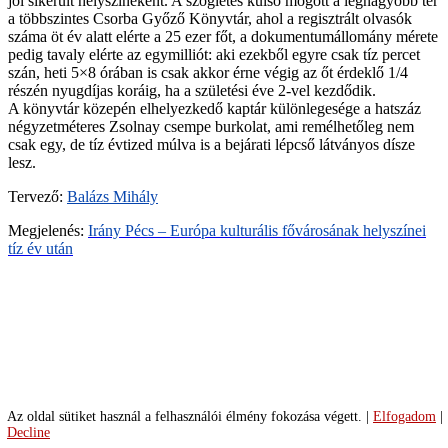
jól sikerült helyszíneként. A szögletes külső mögött a legnagyobb tér
csorba-
a többszintes Csorba Győző Könyvtár, ahol a regisztrált olvasók
gyozo-
száma öt év alatt elérte a 25 ezer főt, a dokumentumállomány mérete
konyvtar-
pedig tavaly elérte az egymilliót: aki ezekből egyre csak tíz percet
6-
szán, heti 5×8 órában is csak akkor érne végig az őt érdeklő 1/4
ga
részén nyugdíjas koráig, ha a születési éve 2-vel kezdődik.
tudaskozpont-
A könyvtár közepén elhelyezkedő kaptár különlegesége a hatszáz
csorba-
négyzetméteres Zsolnay csempe burkolat, ami remélhetőleg nem
gyozo-
csak egy, de tíz évtized múlva is a bejárati lépcső látványos dísze
konyvtar-
lesz.
2-
ga
Tervező:
Balázs Mihály
tudaskozpont-
Megjelenés:
Irány Pécs – Európa kulturális fővárosának helyszínei
csorba-
tíz év után
gyozo-
konyvtar-
3-
ga
tudaskozpont-
csorba-
gyozo-
konyvtar-
4-
ga
Az oldal sütiket használ a felhasználói élmény fokozása végett.
|
Elfogadom
|
tudaskozpont-
Decline
csorba-