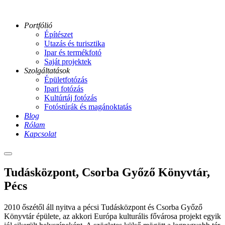
Portfólió
Építészet
Utazás és turisztika
Ipar és termékfotó
Saját projektek
Szolgáltatások
Épületfotózás
Ipari fotózás
Kultúrtáj fotózás
Fotóstúrák és magánoktatás
Blog
Rólam
Kapcsolat
Main
menu
tudaskozpont-
Tudásközpont, Csorba Győző Könyvtár,
csorba-
Pécs
gyozo-
konyvtar-
5-
2010 őszétől áll nyitva a pécsi Tudásközpont és Csorba Győző
ga
Könyvtár épülete, az akkori Európa kulturális fővárosa projekt egyik
tudaskozpont-