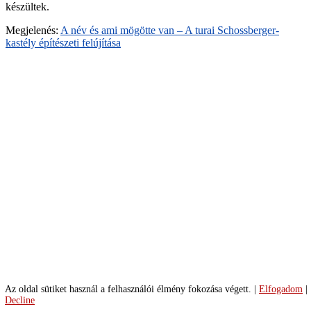
készültek.
GA-
2
Megjelenés:
A név és ami mögötte van – A turai Schossberger-
Turai-
kastély építészeti felújítása
kastely-
94-
GA
Turai-
kastely-
19-
GA
Turai-
kastely-
22-
GA
79-
tura-
botaniq-
hotel-
etterem-
foto-
gulyas-
attila
Turai-
Az oldal sütiket használ a felhasználói élmény fokozása végett.
|
Elfogadom
|
kastely-
Decline
16-