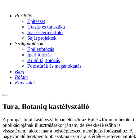
Portfólió
Építészet
Utazás és turisztika
Ipar és termékfotó
Saját projektek
Szolgáltatások
Épületfotózás
Ipari fotózás
Kultúrtáj fotózás
Fotóstúrák és magánoktatás
Blog
Rólam
Kapcsolat
Main
menu
Turai-
Tura, Botaniq kastélyszálló
kastely-
96-
A pompás turai kastélyszállóban először az Építészfórum műemléki
GA
publikációjának illusztrálásakor jártam, de évekkel később is
Turai-
visszatértem, akkor már a belsőépítészeti megújulás fotózásához. A
kastely-
nagyvonalú terekben több szakma számára is értékes referenciafotók
23-