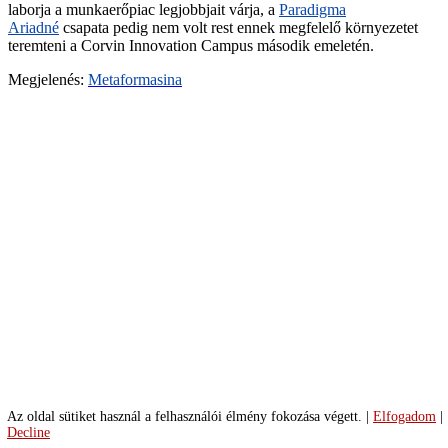
laborja a munkaerőpiac legjobbjait várja, a
Paradigma
ga
Ariadné
csapata pedig nem volt rest ennek megfelelő környezetet
turbine-
teremteni a Corvin Innovation Campus második emeletén.
budapest-
134-
Megjelenés:
Metaformasina
ga
turbine-
budapest-
138-
ga
turbine-
budapest-
02-
ga
turbine-
budapest-
95-
ga
turbine-
budapest-
04-
ga
turbine-
budapest-
Az oldal sütiket használ a felhasználói élmény fokozása végett.
|
Elfogadom
|
14-
Decline
ga