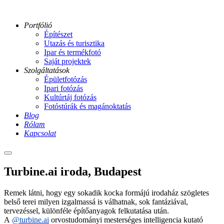
Portfólió
Építészet
Utazás és turisztika
Ipar és termékfotó
Saját projektek
Szolgáltatások
Épületfotózás
Ipari fotózás
Kultúrtáj fotózás
Fotóstúrák és magánoktatás
Blog
Rólam
Kapcsolat
Main
menu
turbine-
Turbine.ai iroda, Budapest
budapest-
118-
Remek látni, hogy egy sokadik kocka formájú irodaház szögletes
ga
belső terei milyen izgalmassá is válhatnak, sok fantáziával,
turbine-
tervezéssel, különféle építőanyagok felkutatása után.
budapest-
A
@turbine.ai
orvostudományi mesterséges intelligencia kutató
102-