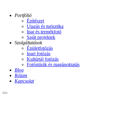
Portfólió
Építészet
Utazás és turisztika
Ipar és termékfotó
Saját projektek
Szolgáltatások
Épületfotózás
Ipari fotózás
Kultúrtáj fotózás
Fotóstúrák és magánoktatás
Blog
Rólam
Kapcsolat
Main
211-
menu
pentele-
hid-
deli-
jarda-
korlat-
fuggesztosor
ipolyvarbo-