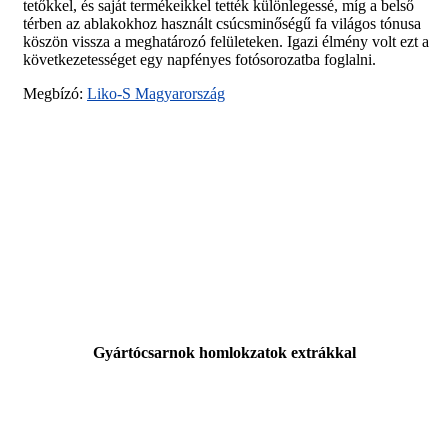
tetőkkel, és saját termékeikkel tették különlegessé, míg a belső
térben az ablakokhoz használt csúcsminőségű fa világos tónusa
köszön vissza a meghatározó felületeken. Igazi élmény volt ezt a
következetességet egy napfényes fotósorozatba foglalni.
Megbízó:
Liko-S Magyarország
Gyártócsarnok homlokzatok extrákkal