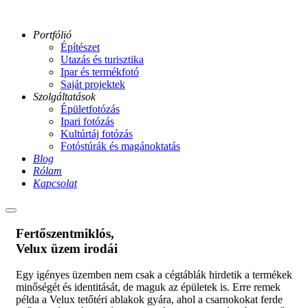
Portfólió
Építészet
Utazás és turisztika
Ipar és termékfotó
Saját projektek
Szolgáltatások
Épületfotózás
Ipari fotózás
Kultúrtáj fotózás
Fotóstúrák és magánoktatás
Blog
Rólam
Kapcsolat
Main
menu
Fertőszentmiklós,
Velux üzem irodái
Egy igényes üzemben nem csak a cégtáblák hirdetik a termékek
minőségét és identitását, de maguk az épületek is. Erre remek
példa a Velux tetőtéri ablakok gyára, ahol a csarnokokat ferde