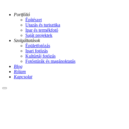
Portfólió
Építészet
Utazás és turisztika
Ipar és termékfotó
Saját projektek
Szolgáltatások
Épületfotózás
Ipari fotózás
Kultúrtáj fotózás
Fotóstúrák és magánoktatás
Blog
Rólam
Kapcsolat
Main
menu