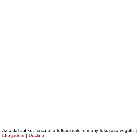
autógyár
felületein.
2022-
suzuki-
c-
cross-
4-
ga
2022-
suzuki-
c-
cross-
5-
ga
2022-
suzuki-
c-
Az oldal sütiket használ a felhasználói élmény fokozása végett.
|
cross-
Elfogadom
|
Decline