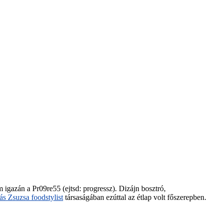
 igazán a Pr09re55 (ejtsd: progressz). Dizájn bosztró,
s Zsuzsa foodstylist
társaságában ezúttal az étlap volt főszerepben.