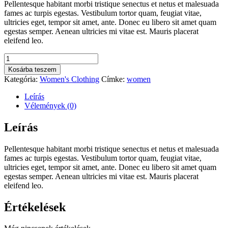
Pellentesque habitant morbi tristique senectus et netus et malesuada
fames ac turpis egestas. Vestibulum tortor quam, feugiat vitae,
ultricies eget, tempor sit amet, ante. Donec eu libero sit amet quam
egestas semper. Aenean ultricies mi vitae est. Mauris placerat
eleifend leo.
Crinkled
Shirt
Kosárba teszem
Dress
Kategória:
Women's Clothing
Címke:
women
mennyiség
Leírás
Vélemények (0)
Leírás
Pellentesque habitant morbi tristique senectus et netus et malesuada
fames ac turpis egestas. Vestibulum tortor quam, feugiat vitae,
ultricies eget, tempor sit amet, ante. Donec eu libero sit amet quam
egestas semper. Aenean ultricies mi vitae est. Mauris placerat
eleifend leo.
Értékelések