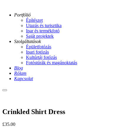
Portfólió
Építészet
Utazás és turisztika
Ipar és termékfotó
Saját projektek
Szolgáltatások
Épületfotózás
Ipari fotózás
Kultúrtáj fotózás
Fotóstúrák és magánoktatás
Blog
Rólam
Kapcsolat
Main
menu
Crinkled Shirt Dress
£
35.00