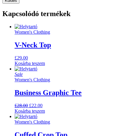
Kapcsolódó termékek
Women's Clothing
V-Neck Top
£
29.00
Kosárba teszem
Sale
Women's Clothing
Business Graphic Tee
Original
Current
£
28.00
£
22.00
price
price
Kosárba teszem
was:
is:
£28.00.
£22.00.
Women's Clothing
Cuffed Crop Top