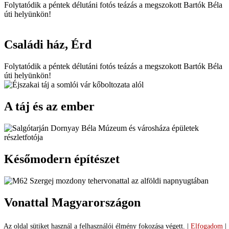
Folytatódik a péntek délutáni fotós teázás a megszokott Bartók Béla
úti helyünkön!
Családi ház, Érd
Folytatódik a péntek délutáni fotós teázás a megszokott Bartók Béla
úti helyünkön!
A táj és az ember
Későmodern építészet
Vonattal Magyarországon
Bejegyzés
Previous
1
2
3
…
7
8
9
10
11
Next
Az oldal sütiket használ a felhasználói élmény fokozása végett.
|
Elfogadom
|