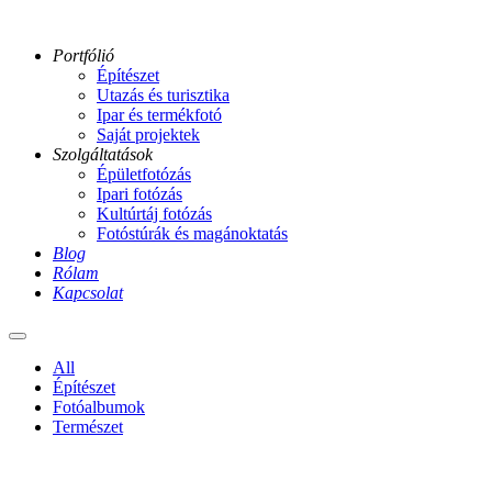
Portfólió
Építészet
Utazás és turisztika
Ipar és termékfotó
Saját projektek
Szolgáltatások
Épületfotózás
Ipari fotózás
Kultúrtáj fotózás
Fotóstúrák és magánoktatás
Blog
Rólam
Kapcsolat
Main
menu
All
Építészet
Fotóalbumok
Természet