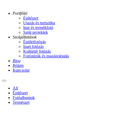
Portfólió
Építészet
Utazás és turisztika
Ipar és termékfotó
Saját projektek
Szolgáltatások
Épületfotózás
Ipari fotózás
Kultúrtáj fotózás
Fotóstúrák és magánoktatás
Blog
Rólam
Kapcsolat
Main
menu
All
Építészet
Fotóalbumok
Természet