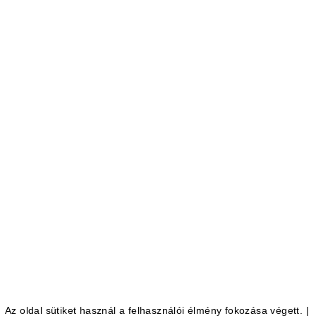
Home Accessories
/
Lamps
Teardrop Bulb
£
350.00
Az oldal sütiket használ a felhasználói élmény fokozása végett.
|