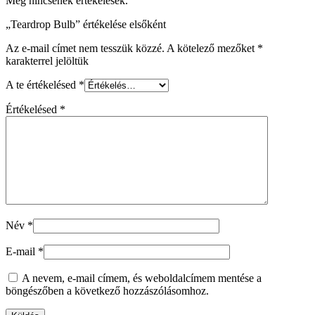
Még nincsenek értékelések.
„Teardrop Bulb” értékelése elsőként
Az e-mail címet nem tesszük közzé.
A kötelező mezőket
*
karakterrel jelöltük
A te értékelésed
*
Értékelésed
*
Név
*
E-mail
*
A nevem, e-mail címem, és weboldalcímem mentése a
böngészőben a következő hozzászólásomhoz.