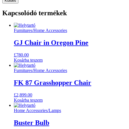
Kapcsolódó termékek
Furnitures
/
Home Accessories
GJ Chair in Oregon Pine
£
780.00
Kosárba teszem
Furnitures
/
Home Accessories
FK 87 Grasshopper Chair
£
2,899.00
Kosárba teszem
Home Accessories
/
Lamps
Buster Bulb