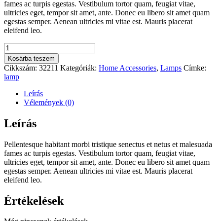
fames ac turpis egestas. Vestibulum tortor quam, feugiat vitae,
ultricies eget, tempor sit amet, ante. Donec eu libero sit amet quam
egestas semper. Aenean ultricies mi vitae est. Mauris placerat
eleifend leo.
Teardrop
Bulb
Kosárba teszem
mennyiség
Cikkszám:
32211
Kategóriák:
Home Accessories
,
Lamps
Címke:
lamp
Leírás
Vélemények (0)
Leírás
Pellentesque habitant morbi tristique senectus et netus et malesuada
fames ac turpis egestas. Vestibulum tortor quam, feugiat vitae,
ultricies eget, tempor sit amet, ante. Donec eu libero sit amet quam
egestas semper. Aenean ultricies mi vitae est. Mauris placerat
eleifend leo.
Értékelések