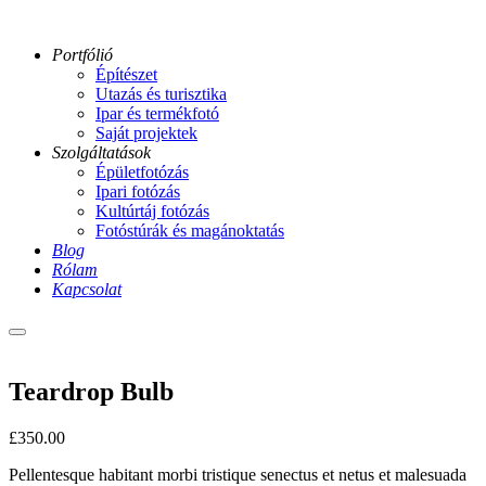
Portfólió
Építészet
Utazás és turisztika
Ipar és termékfotó
Saját projektek
Szolgáltatások
Épületfotózás
Ipari fotózás
Kultúrtáj fotózás
Fotóstúrák és magánoktatás
Blog
Rólam
Kapcsolat
Main
menu
Teardrop Bulb
£
350.00
Pellentesque habitant morbi tristique senectus et netus et malesuada