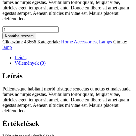
fames ac turpis egestas. Vestibulum tortor quam, feugiat vitae,
ultricies eget, tempor sit amet, ante. Donec eu libero sit amet quam
egestas semper. Aenean ultricies mi vitae est. Mauris placerat
eleifend leo.
Buster
Bulb
Kosárba teszem
mennyiség
Cikkszám:
43666
Kategóriák:
Home Accessories
,
Lamps
Címke:
lamp
Leírás
Vélemények (0)
Leírás
Pellentesque habitant morbi tristique senectus et netus et malesuada
fames ac turpis egestas. Vestibulum tortor quam, feugiat vitae,
ultricies eget, tempor sit amet, ante. Donec eu libero sit amet quam
egestas semper. Aenean ultricies mi vitae est. Mauris placerat
eleifend leo.
Értékelések