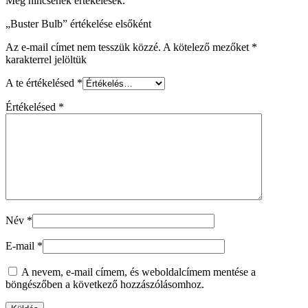
Még nincsenek értékelések.
„Buster Bulb” értékelése elsőként
Az e-mail címet nem tesszük közzé.
A kötelező mezőket
*
karakterrel jelöltük
A te értékelésed
*
Értékelésed
*
Név
*
E-mail
*
A nevem, e-mail címem, és weboldalcímem mentése a
böngészőben a következő hozzászólásomhoz.