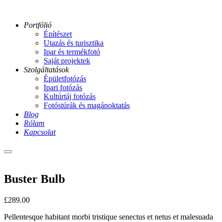
Portfólió
Építészet
Utazás és turisztika
Ipar és termékfotó
Saját projektek
Szolgáltatások
Épületfotózás
Ipari fotózás
Kultúrtáj fotózás
Fotóstúrák és magánoktatás
Blog
Rólam
Kapcsolat
Main
menu
Buster Bulb
£
289.00
Pellentesque habitant morbi tristique senectus et netus et malesuada