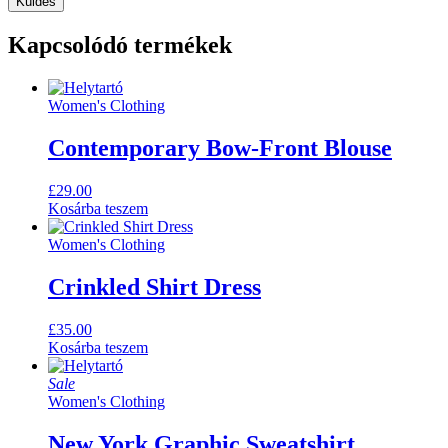
Kapcsolódó termékek
Women's Clothing
Contemporary Bow-Front Blouse
£
29.00
Kosárba teszem
Women's Clothing
Crinkled Shirt Dress
£
35.00
Kosárba teszem
Sale
Women's Clothing
New York Graphic Sweatshirt