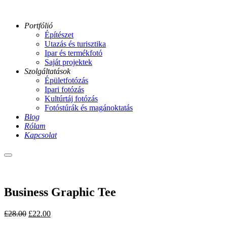
Portfólió
Építészet
Utazás és turisztika
Ipar és termékfotó
Saját projektek
Szolgáltatások
Épületfotózás
Ipari fotózás
Kultúrtáj fotózás
Fotóstúrák és magánoktatás
Blog
Rólam
Kapcsolat
Main
menu
Sale
Business Graphic Tee
Original
Current
£
28.00
£
22.00
price
price