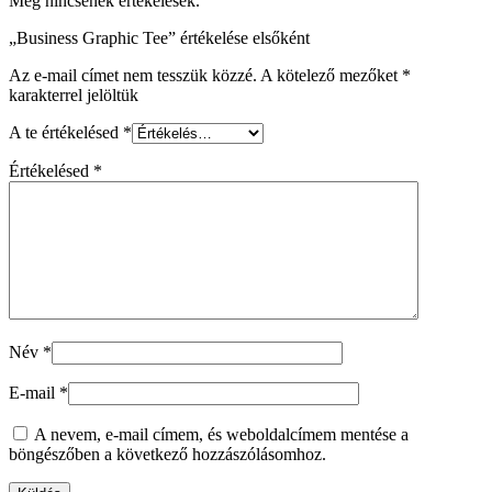
Még nincsenek értékelések.
„Business Graphic Tee” értékelése elsőként
Az e-mail címet nem tesszük közzé.
A kötelező mezőket
*
karakterrel jelöltük
A te értékelésed
*
Értékelésed
*
Név
*
E-mail
*
A nevem, e-mail címem, és weboldalcímem mentése a
böngészőben a következő hozzászólásomhoz.