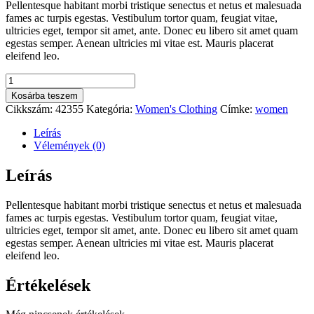
Pellentesque habitant morbi tristique senectus et netus et malesuada
was:
is:
fames ac turpis egestas. Vestibulum tortor quam, feugiat vitae,
£28.00.
£22.00.
ultricies eget, tempor sit amet, ante. Donec eu libero sit amet quam
egestas semper. Aenean ultricies mi vitae est. Mauris placerat
eleifend leo.
Business
Graphic
Kosárba teszem
Tee
Cikkszám:
42355
Kategória:
Women's Clothing
Címke:
women
mennyiség
Leírás
Vélemények (0)
Leírás
Pellentesque habitant morbi tristique senectus et netus et malesuada
fames ac turpis egestas. Vestibulum tortor quam, feugiat vitae,
ultricies eget, tempor sit amet, ante. Donec eu libero sit amet quam
egestas semper. Aenean ultricies mi vitae est. Mauris placerat
eleifend leo.
Értékelések