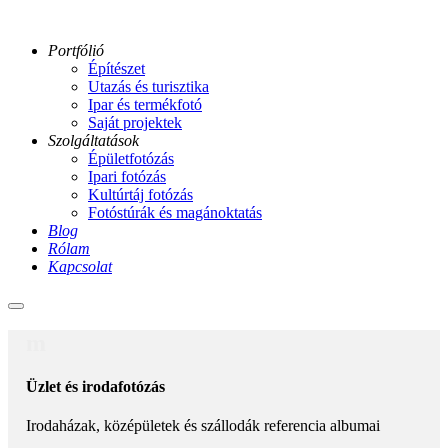
Portfólió
Építészet
Utazás és turisztika
Ipar és termékfotó
Saját projektek
Szolgáltatások
Épületfotózás
Ipari fotózás
Kultúrtáj fotózás
Fotóstúrák és magánoktatás
Blog
Rólam
Kapcsolat
Main
menu
m
Üzlet és irodafotózás
Irodaházak, középületek és szállodák referencia albumai