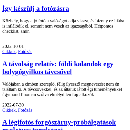
Így készülj a fotózásra
Közhely, hogy a jó fotó a valóságot adja vissza, és bizony ez hiába
is inflálódik el, semmit nem veszít az igazságából. Hétpontos
checklist, amin
2022-10-01
Cikkek
,
Fotózás
A távolság relatív: földi kalandok egy
bolygógyilkos távcsővel
Valójában a címben szereplő, félig ilyesztő megnevezést nem én
találtam ki. A távcsövekkel, és az általuk látott égi tüneményekkel
úgymond finoman szólva elmélyülten foglalkozók
2022-07-30
Cikkek
,
Fotózás
A légifotós forgószárny-próbálgatások