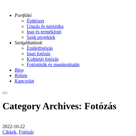
Portfólió
Építészet
Utazás és turisztika
Ipar és termékfotó
Saját projektek
Szolgáltatások
Épületfotózás
Ipari fotózás
Kultúrtáj fotózás
Fotóstúrák és magánoktatás
Blog
Rólam
Kapcsolat
Main
menu
Category Archives:
Fotózás
2022-10-22
Cikkek
,
Fotózás